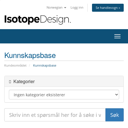
Norwegian
Logg inn
Se handlevogn »
Bytt
navig
Kunnskapsbase
Kundeområdet
Kunnskapsbase
Kategorier