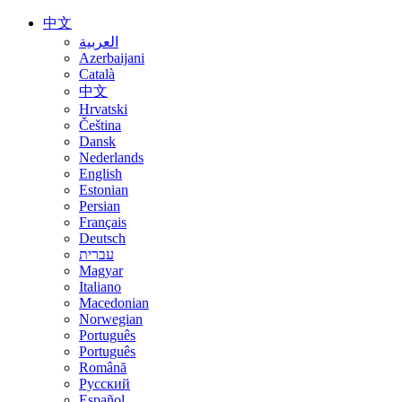
中文
العربية
Azerbaijani
Català
中文
Hrvatski
Čeština
Dansk
Nederlands
English
Estonian
Persian
Français
Deutsch
עברית
Magyar
Italiano
Macedonian
Norwegian
Português
Português
Română
Русский
Español