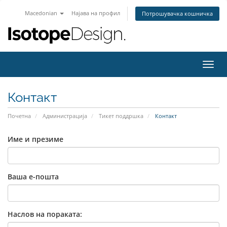
Macedonian
Најава на профил
Потрошувачка кошничка
Вклу
ја
нави
Контакт
Почетна
Администрација
Тикет поддршка
Контакт
Име и презиме
Ваша е-пошта
Наслов на пораката: