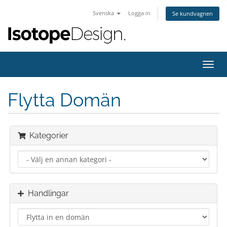
Svenska
Logga in
Se kundvagnen
Växla
navig
Flytta Domän
Kategorier
Handlingar