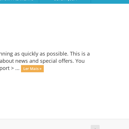
ng as quickly as possible. This is a
bout news and special offers. You
ort > ...
Ler Mais »