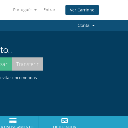
Português
Entrar
Ver Carrinho
Conta
to…
a evitar encomendas
ER UM PAGAMENTO
OBTER AJUDA