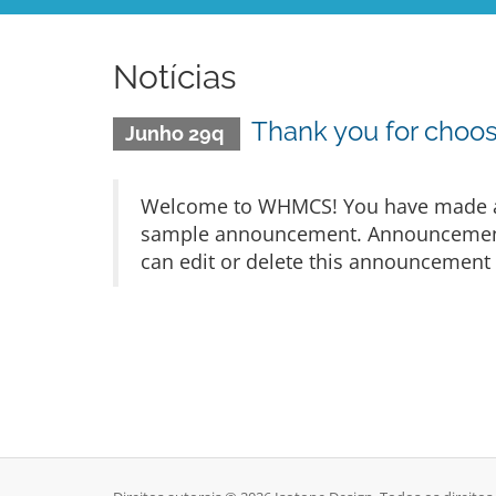
Notícias
Thank you for cho
Junho 29q
Welcome to WHMCS! You have made a gr
sample announcement. Announcements 
can edit or delete this announcement 